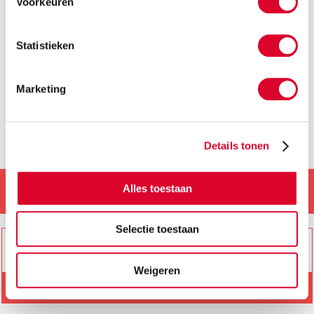
Voorkeuren
Statistieken
«
1
2
3
»
Marketing
Details tonen
Alles toestaan
Deutschland / Switzerland
Selectie toestaan
Weigeren
Händler finden