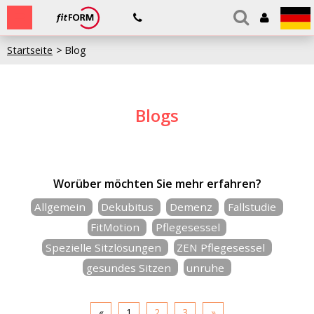
Startseite
Blog
Blogs
Worüber möchten Sie mehr erfahren?
Allgemein
Dekubitus
Demenz
Fallstudie
FitMotion
Pflegesessel
Spezielle Sitzlösungen
ZEN Pflegesessel
gesundes Sitzen
unruhe
«
1
2
3
»