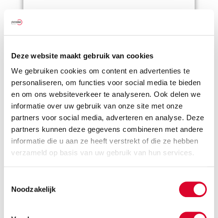
Fallstudie
gesundes Sitzen
Deze website maakt gebruik van cookies
Fallbeispiel: Ein maßgefertigter Sessel bei
eingeschränkter Beweglichkeit
We gebruiken cookies om content en advertenties te
3. April 2026
personaliseren, om functies voor social media te bieden
en om ons websiteverkeer te analyseren. Ook delen we
informatie over uw gebruik van onze site met onze
partners voor social media, adverteren en analyse. Deze
partners kunnen deze gegevens combineren met andere
informatie die u aan ze heeft verstrekt of die ze hebben
verzameld op basis van uw gebruik van hun services.
Toestemmingsselectie
Noodzakelijk
gesundes Sitzen
Inklusive Ergonomie bei Adipositas
2. April 2026