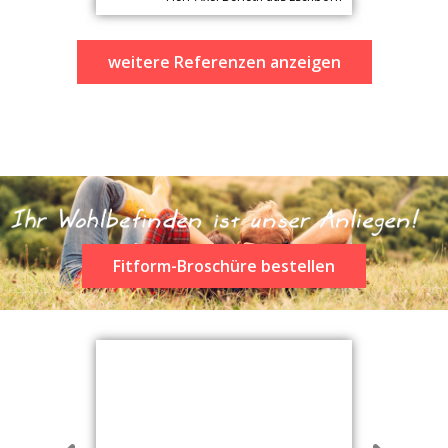
sehr bequem, passend für meine
langen Beine durchdacht
konstruiert. Besonders schätze
ich das einfache Hinsetzen und
weitere Referenzen anzeigen
Aufstehen. Er sieht gut aus, ist
nicht zu wuchtig und passt sich
gut unseren Wohnzimmermöbeln
an.
Fitform-Broschüre bestellen