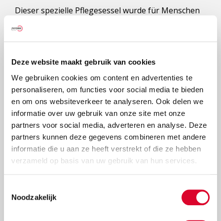
Dieser spezielle Pflegesessel wurde für Menschen
entwickelt, die aufgrund von Demenz oder
bestimmten anderen neurologischen
Erkrankungen Unruhe empfinden. Die einzigartige,
individuell einstellbare automatische
Deze website maakt gebruik van cookies
Schaukelbewegung sorgt für Entspannung und
reduziert Unruhe. Dies wirkt sich auch positiv auf
We gebruiken cookies om content en advertenties te
das Umfeld aus (Angehörige, Pflegekräfte,
personaliseren, om functies voor social media te bieden
Mitbewohner).
en om ons websiteverkeer te analyseren. Ook delen we
informatie over uw gebruik van onze site met onze
Auf der speziellen Informationsseite erläutern wir
partners voor social media, adverteren en analyse. Deze
ausführlich die Einsatzmöglichkeiten des ZEN-
Pflegesessels – sowohl in Pflegeeinrichtungen als
partners kunnen deze gegevens combineren met andere
auch im häuslichen Umfeld. Dort finden Sie auch
informatie die u aan ze heeft verstrekt of die ze hebben
zahlreiche Erfahrungsberichte von Kundinnen und
verzameld op basis van uw gebruik van hun services.
Kunden.
Toestemmingsselectie
Noodzakelijk
weitere Informationen