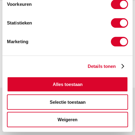
Voorkeuren
Statistieken
Marketing
Video ansehen
Details tonen
Alles toestaan
Selectie toestaan
Sehen Sie was ein Fitform-Sessel
Weigeren
für Sie bedeuten kann