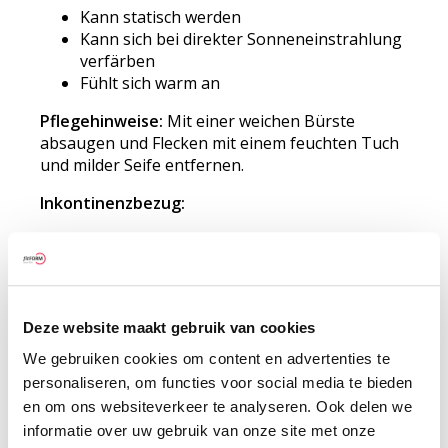
Kann statisch werden
Kann sich bei direkter Sonneneinstrahlung
verfärben
Fühlt sich warm an
Pflegehinweise:
Mit einer weichen Bürste
absaugen und Flecken mit einem feuchten Tuch
und milder Seife entfernen.
Inkontinenzbezug:
Vorteile:
Wasserdicht, geruchsneutral und
hygienisch
Sehr strapazierfähig
Deze website maakt gebruik van cookies
UV-beständig
We gebruiken cookies om content en advertenties te
Nachteile:
personaliseren, om functies voor social media te bieden
en om ons websiteverkeer te analyseren. Ook delen we
Keine Atmungsaktivität
informatie over uw gebruik van onze site met onze
Fühlt sich steif an