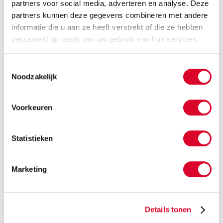
partners voor social media, adverteren en analyse. Deze
Pflegehinweise:
Mit Wasser oder milden
partners kunnen deze gegevens combineren met andere
Reinigungsmitteln reinigen.
informatie die u aan ze heeft verstrekt of die ze hebben
verzameld op basis van uw gebruik van hun services.
Garantie & Service
Toestemmingsselectie
In den Niederlanden umfasst die Garantie häufig:
Noodzakelijk
Gesetzliche Gewährleistung
Herstellergarantie
Voorkeuren
Eventuelle Zusatzgarantie
Bei Fitform erhalten Sie standardmäßig das 10-
Statistieken
Jahre-Garantieversprechen. Lesen Sie hier die
Bedingungen „das 10-Jahre-
Garantieversprechen“.
Marketing
Darüber hinaus bietet Fitform einen eigenen
Vor-Ort-Service an, und der Kundenservice ist an
Werktagen telefonisch oder per E-Mail gut
Details tonen
erreichbar.