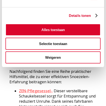
• Ein Snoezel-Raum ist ein speziell eingerichteter
Raum, der vollständig auf sensorische
Stimulation ausgerichtet ist. Hier können Licht,
Details tonen
Geräusche und Materialien optimal aufeinander
abgestimmt werden, um das beste Erlebnis zu
erzielen.
Alles toestaan
Beide Formen haben je nach Situation ihre
Vorteile.
Selectie toestaan
Praktische Hilfsmittel für
Weigeren
Snoezelen bei Demenz
Nachfolgend finden Sie eine Reihe praktischer
Hilfsmittel, die zu einer effektiven Snoezelen-
Erfahrung beitragen können:
ZEN-Pflegesessel
–
Dieser verstellbare
Schaukelsessel sorgt für Entspannung und
reduziert Unruhe. Dank seines fahrbaren