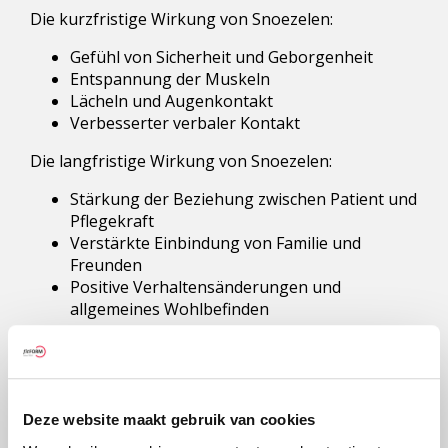
Die kurzfristige Wirkung von Snoezelen:
Gefühl von Sicherheit und Geborgenheit
Entspannung der Muskeln
Lächeln und Augenkontakt
Verbesserter verbaler Kontakt
Die langfristige Wirkung von Snoezelen:
Stärkung der Beziehung zwischen Patient und
Pflegekraft
Verstärkte Einbindung von Familie und
Freunden
Positive Verhaltensänderungen und
allgemeines Wohlbefinden
Es ist wichtig, genau zu beobachten, wie eine
Person mit Demenz auf Snoezelen reagiert. Die
Reaktionen können je nach Person und Stadium
der Erkrankung unterschiedlich sein. Durch
Deze website maakt gebruik van cookies
sorgfältige Beobachtung kann der Ansatz auf die