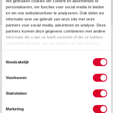
We gebruiken cookies om content en advertenties te
individuellen Bedürfnisse abgestimmt werden. So
personaliseren, om functies voor social media te bieden
können Sie eine möglichst angenehme Snoezelen-
Erfahrung schaffen.
en om ons websiteverkeer te analyseren. Ook delen we
informatie over uw gebruik van onze site met onze
partners voor social media, adverteren en analyse. Deze
partners kunnen deze gegevens combineren met andere
informatie die u aan ze heeft verstrekt of die ze hebben
verzameld op basis van uw gebruik van hun services.
Was ist der Unterschied
zwischen einem Snoezel-Raum
Toestemmingsselectie
Noodzakelijk
und mobilem Snoezelen?
Snoezelen kann auf verschiedene Arten
Voorkeuren
angewendet werden:
• Mobiles Snoezelen findet im eigenen Zimmer
Statistieken
oder Wohnumfeld statt. Dies ist ideal für
Menschen, die weniger mobil sind.
Marketing