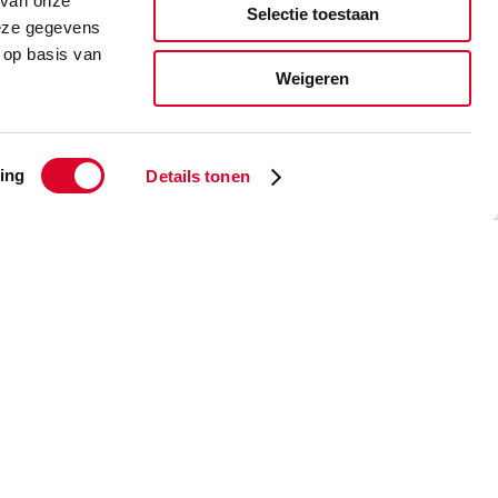
 van onze
Selectie toestaan
deze gegevens
 op basis van
Weigeren
ing
Details tonen