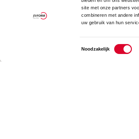
bieden en om ons websitev
site met onze partners vo
combineren met andere inf
uw gebruik van hun servic
Toestemmingsselectie
Noodzakelijk
10
10
3
3
15
15
3
3