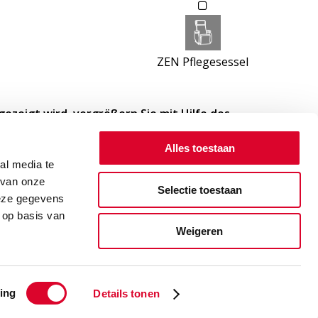
ZEN Pflegesessel
ezeigt wird, vergrößern Sie mit Hilfe des
n, unteren Seite der Landkarte (nur Computer
ebiet.
Alles toestaan
al media te
 van onze
Selectie toestaan
deze gegevens
 op basis van
Weigeren
ing
Details tonen