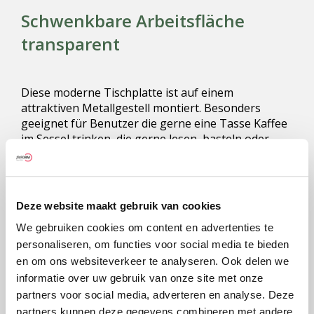
Schwenkbare Arbeitsfläche
transparent
Diese moderne Tischplatte ist auf einem
attraktiven Metallgestell montiert. Besonders
geeignet für Benutzer die gerne eine Tasse Kaffee
im Sessel trinken, die gerne lesen, basteln oder
andere Tätigkeiten ausüben, bei denen eine
Tischplatte hilfreich ist.
Der große Vorteil der Tischplatte ist, dass sie
Deze website maakt gebruik van cookies
immer in einer horizontalen Position bleibt, auch
wenn die Aufstehposition verwendet wird. Die
We gebruiken cookies om content en advertenties te
Tischplatte kann links oder rechts montiert werden.
personaliseren, om functies voor social media te bieden
Die Kombination mit einem Rollensystem ist nicht
en om ons websiteverkeer te analyseren. Ook delen we
möglich.
informatie over uw gebruik van onze site met onze
partners voor social media, adverteren en analyse. Deze
partners kunnen deze gegevens combineren met andere