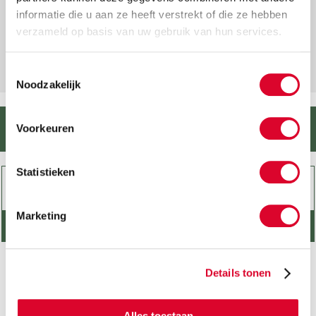
informatie die u aan ze heeft verstrekt of die ze hebben
Zur Zubehör-Übersicht
verzameld op basis van uw gebruik van hun services.
Sesselübersicht
Toestemmingsselectie
Noodzakelijk
Deutschland / Switzerland
Voorkeuren
Statistieken
Marketing
Händler finden
Bitte Suchbegriff eingeben
Details tonen
Wellness Kollektion DE
Alles toestaan